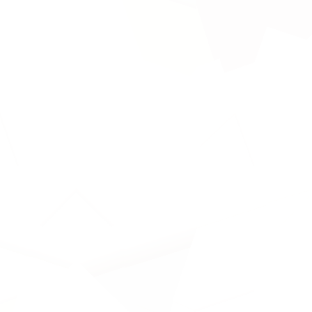
يعملون معاً في بيئة مهنية تتسم بالتعاون والاحترام المتبادل.